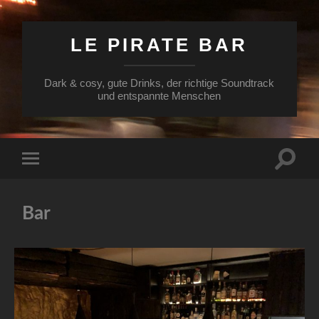
LE PIRATE BAR
Dark & cosy, gute Drinks, der richtige Soundtrack
und entspannte Menschen
Suchfe
Mobile-
ein-/a
Menü
ein-/ausblenden
Bar